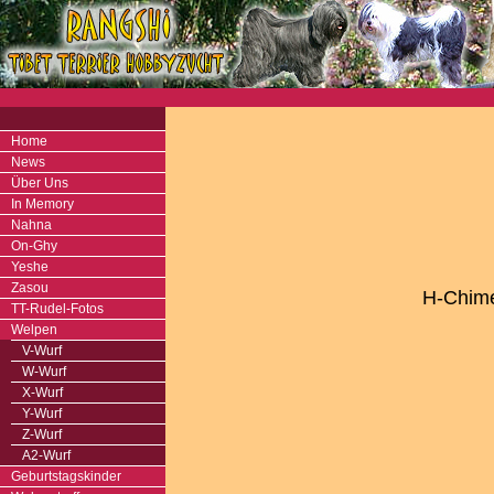
Home
News
Über Uns
In Memory
Nahna
On-Ghy
Yeshe
Zasou
H-Chime
TT-Rudel-Fotos
Welpen
V-Wurf
W-Wurf
X-Wurf
Y-Wurf
Z-Wurf
A2-Wurf
Geburtstagskinder