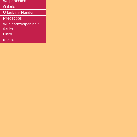
Welpentreffen
Galerie
Urlaub mit Hunden
Pflegetipps
Wühltischwelpen nein
danke
Links
Kontakt