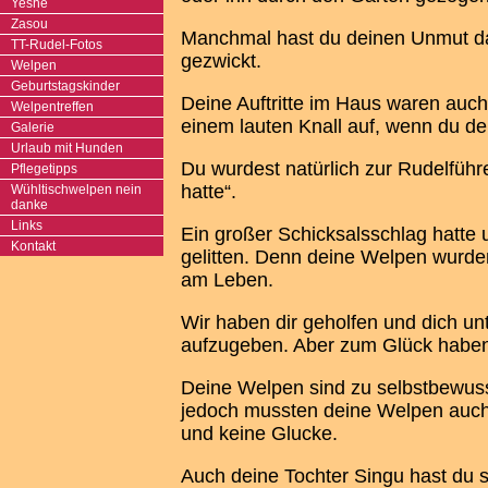
Yeshe
Zasou
Manchmal hast du deinen Unmut da
TT-Rudel-Fotos
gezwickt.
Welpen
Geburtstagskinder
Deine Auftritte im Haus waren auc
Welpentreffen
einem lauten Knall auf, wenn du de
Galerie
Urlaub mit Hunden
Du wurdest natürlich zur Rudelfüh
Pflegetipps
hatte“.
Wühltischwelpen nein
danke
Links
Ein großer Schicksalsschlag hatte 
Kontakt
gelitten. Denn deine Welpen wurden
am Leben.
Wir haben dir geholfen und dich un
aufzugeben. Aber zum Glück haben
Deine Welpen sind zu selbstbewus
jedoch mussten deine Welpen auch 
und keine Glucke.
Auch deine Tochter Singu hast du 