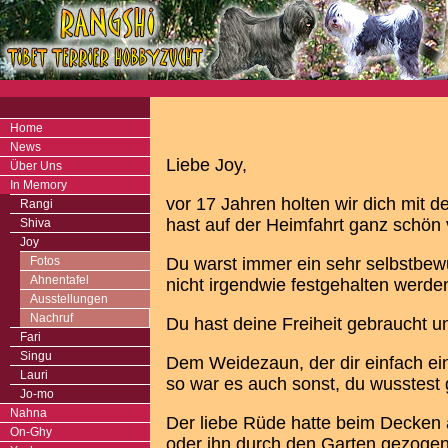
Home
News
Liebe Joy,
Über Uns
In Memory
vor 17 Jahren holten wir dich mit 
Rangi
hast auf der Heimfahrt ganz schön v
Shiva
Joy
Fotos
Du warst immer ein sehr selbstbew
Ahnentafel
nicht irgendwie festgehalten werden
Ausstellungen
Nachruf
Du hast deine Freiheit gebraucht u
Fari
Singu
Dem Weidezaun, der dir einfach ein
Lauri
so war es auch sonst, du wusstest 
Jo-mo
Nahna
Der liebe Rüde hatte beim Decken a
On-Ghy
oder ihn durch den Garten gezogen