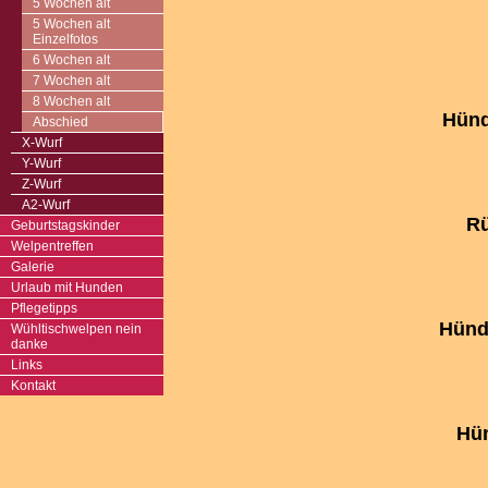
5 Wochen alt
5 Wochen alt
Einzelfotos
6 Wochen alt
7 Wochen alt
8 Wochen alt
Hünd
Abschied
X-Wurf
Y-Wurf
Z-Wurf
A2-Wurf
Rü
Geburtstagskinder
Welpentreffen
Galerie
Urlaub mit Hunden
Pflegetipps
Hünd
Wühltischwelpen nein
danke
Links
Kontakt
Hün