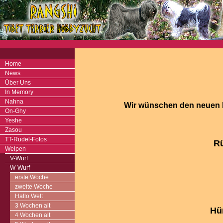
Home
News
Über Uns
In Memory
Nahna
Wir wünschen den neuen F
On-Ghy
Yeshe
Zasou
TT-Rudel-Fotos
R
Welpen
V-Wurf
W-Wurf
erste Woche
zweite Woche
Hallo Welt
3 Wochen alt
Hü
4 Wochen alt